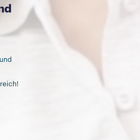
nd
und
reich!