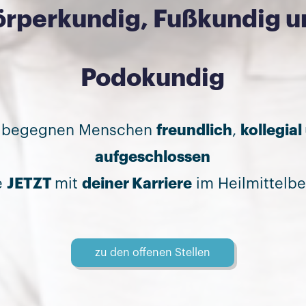
örperkundig, Fußkundig u
Podokundig
r begegnen Menschen
freundlich
,
kollegial
aufgeschlossen
e
JETZT
mit
deiner Karriere
im Heilmittelbe
zu den offenen Stellen