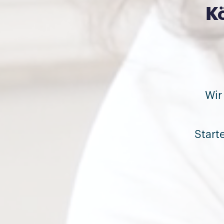
K
Wi
Start